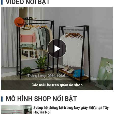
VIDEO NỔI BẬT
Các mẫu kệ treo quần áo shop
MÔ HÌNH SHOP NỔI BẬT
Setup hệ thống kệ trưng bày giày Biti's tại Tây
Hồ, Hà Nội