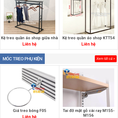
Kệ treo quần áo shop giữa nhà
Kệ treo quần áo shop KTT54
Liên hệ
Liên hệ
MÓC TREO PHỤ KIỆN
Xem tất cả >
Giá treo bóng F05
Tai đỡ mặt gỗ cài ray M155-
M156
Liên hệ