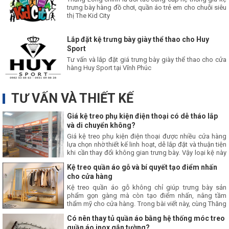
trưng bày hàng đồ chơi, quần áo trẻ em cho chuỗi siêu
thị The Kid City
Lắp đặt kệ trưng bày giày thể thao cho Huy
Sport
Tư vấn và lắp đặt giá trưng bày giày thể thao cho cửa
hàng Huy Sport tại Vĩnh Phúc
TƯ VẤN VÀ THIẾT KẾ
Giá kệ treo phụ kiện điện thoại có dễ tháo lắp
và di chuyển không?
Giá kệ treo phụ kiện điện thoại được nhiều cửa hàng
lựa chọn nhờ thiết kế linh hoạt, dễ lắp đặt và thuận tiện
khi cần thay đổi không gian trưng bày. Vậy loại kệ này
có thực sự dễ tháo lắp và di chuyển? Hãy cùng Thăng
Kệ treo quần áo gỗ và bí quyết tạo điểm nhấn
Long tìm hiểu ngay trong bài viết này nhé.
cho cửa hàng
Kệ treo quần áo gỗ không chỉ giúp trưng bày sản
phẩm gọn gàng mà còn tạo điểm nhấn, nâng tầm
thẩm mỹ cho cửa hàng. Trong bài viết này, cùng Thăng
Long tìm hiểu bí quyết sử dụng giá treo quần áo gỗ để
Có nên thay tủ quần áo bằng hệ thống móc treo
xây dựng không gian mua sắm chuyên nghiệp, thu hút
quần áo inox gắn tường?
khách hàng.