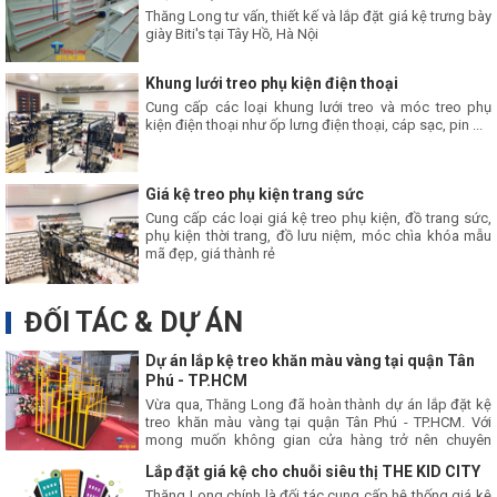
Thăng Long tư vấn, thiết kế và lắp đặt giá kệ trưng bày
giày Biti's tại Tây Hồ, Hà Nội
Khung lưới treo phụ kiện điện thoại
Cung cấp các loại khung lưới treo và móc treo phụ
kiện điện thoại như ốp lưng điện thoại, cáp sạc, pin ...
Giá kệ treo phụ kiện trang sức
Cung cấp các loại giá kệ treo phụ kiện, đồ trang sức,
phụ kiện thời trang, đồ lưu niệm, móc chìa khóa mẫu
mã đẹp, giá thành rẻ
ĐỐI TÁC & DỰ ÁN
Dự án lắp kệ treo khăn màu vàng tại quận Tân
Phú - TP.HCM
Vừa qua, Thăng Long đã hoàn thành dự án lắp đặt kệ
treo khăn màu vàng tại quận Tân Phú - TP.HCM. Với
mong muốn không gian cửa hàng trở nên chuyên
nghiệp, gọn gàng hơn, hệ thống kệ này không chỉ đáp
Lắp đặt giá kệ cho chuỗi siêu thị THE KID CITY
ứng nhu cầu trưng bày sản phẩm mà còn góp phần
thu hút khách hàng.
Thăng Long chính là đối tác cung cấp hệ thống giá kệ