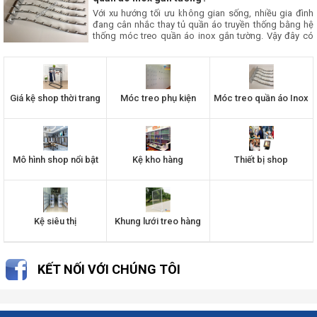
Với xu hướng tối ưu không gian sống, nhiều gia đình
đang cân nhắc thay tủ quần áo truyền thống bằng hệ
thống móc treo quần áo inox gắn tường. Vậy đây có
phải là giải pháp phù hợp? Hãy cùng tìm hiểu những
ưu điểm và hạn chế trước khi đưa ra quyết định trong
bài viết này nhé.
Giá kệ shop thời trang
Móc treo phụ kiện
Móc treo quần áo Inox
Mô hình shop nổi bật
Kệ kho hàng
Thiết bị shop
Kệ siêu thị
Khung lưới treo hàng
KẾT NỐI VỚI CHÚNG TÔI