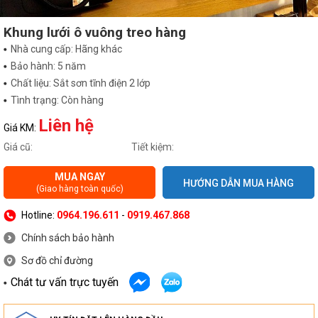
Khung lưới ô vuông treo hàng
Nhà cung cấp: Hãng khác
Bảo hành: 5 năm
Chất liệu: Sắt sơn tĩnh điện 2 lớp
Tình trạng: Còn hàng
Liên hệ
Giá KM:
Giá cũ:
Tiết kiệm:
MUA NGAY
HƯỚNG DẪN MUA HÀNG
(Giao hàng toàn quốc)
Hotline:
0964.196.611
-
0919.467.868
Chính sách bảo hành
Sơ đồ chỉ đường
Chát tư vấn trực tuyến