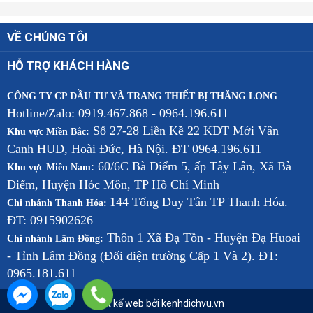
VỀ CHÚNG TÔI
HỖ TRỢ KHÁCH HÀNG
CÔNG TY CP ĐẦU TƯ VÀ TRANG THIẾT BỊ THĂNG LONG
Hotline/Zalo: 0919.467.868 - 0964.196.611
Số 27-28 Liền Kề 22 KDT Mới Vân
Khu vực Miền Bắc:
Canh HUD, Hoài Đức, Hà Nội. ĐT 0964.196.611
: 60/6C Bà Điểm 5, ấp Tây Lân, Xã Bà
Khu vực Miền Nam
Điểm, Huyện Hóc Môn, TP Hồ Chí Minh
144 Tống Duy Tân TP Thanh Hóa.
Chi nhánh Thanh Hóa:
ĐT: 0915902626
Thôn 1 Xã Đạ Tồn - Huyện Đạ Huoai
Chi nhánh Lâm Đồng:
- Tỉnh Lâm Đồng (Đối diện trường Cấp 1 Và 2). ĐT:
0965.181.611
Thiết kế web bởi kenhdichvu.vn