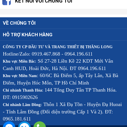
KẾT NỐI VỚI CHÚNG TÔI
VỀ CHÚNG TÔI
HỖ TRỢ KHÁCH HÀNG
CÔNG TY CP ĐẦU TƯ VÀ TRANG THIẾT BỊ THĂNG LONG
Hotline/Zalo: 0919.467.868 - 0964.196.611
Số 27-28 Liền Kề 22 KDT Mới Vân
Khu vực Miền Bắc:
Canh HUD, Hoài Đức, Hà Nội. ĐT 0964.196.611
: 60/6C Bà Điểm 5, ấp Tây Lân, Xã Bà
Khu vực Miền Nam
Điểm, Huyện Hóc Môn, TP Hồ Chí Minh
144 Tống Duy Tân TP Thanh Hóa.
Chi nhánh Thanh Hóa:
ĐT: 0915902626
Thôn 1 Xã Đạ Tồn - Huyện Đạ Huoai
Chi nhánh Lâm Đồng:
- Tỉnh Lâm Đồng (Đối diện trường Cấp 1 Và 2). ĐT:
0965.181.611