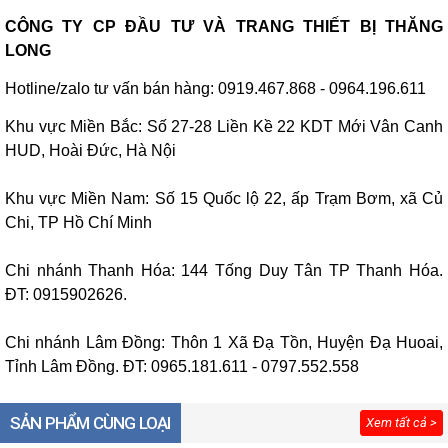
CÔNG TY CP ĐẦU TƯ VÀ TRANG THIẾT BỊ THĂNG
LONG
Hotline/zalo tư vấn bán hàng: 0919.467.868 - 0964.196.611
Khu vực Miền Bắc: Số 27-28 Liền Kề 22 KDT Mới Vân Canh
HUD, Hoài Đức, Hà Nội
Khu vực Miền Nam: Số 15 Quốc lộ 22, ấp Trạm Bơm, xã Củ
Chi, TP Hồ Chí Minh
Chi nhánh Thanh Hóa: 144 Tống Duy Tân TP Thanh Hóa.
ĐT: 0915902626.
Chi nhánh Lâm Đồng: Thôn 1 Xã Đạ Tồn, Huyện Đạ Huoai,
Tỉnh Lâm Đồng. ĐT: 0965.181.611 - 0797.552.558
SẢN PHẨM CÙNG LOẠI
Xem tất cả >