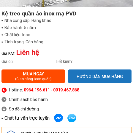
Kệ treo quần áo inox mạ PVD
Nhà cung cấp: Hãng khác
Bảo hành: 5 năm
Chất liệu: Inox
Tình trạng: Còn hàng
Liên hệ
Giá KM:
Giá cũ:
Tiết kiệm:
MUA NGAY
HƯỚNG DẪN MUA HÀNG
(Giao hàng toàn quốc)
Hotline:
0964.196.611
-
0919.467.868
Chính sách bảo hành
Sơ đồ chỉ đường
Chát tư vấn trực tuyến