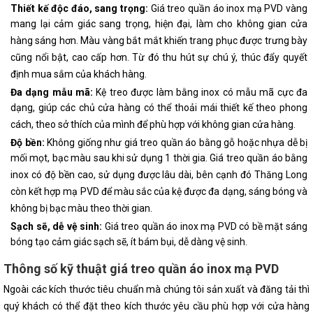
Thiết kế độc đáo, sang trọng:
Giá treo quần áo inox mạ PVD vàng
mang lại cảm giác sang trọng, hiện đại, làm cho không gian cửa
hàng sáng hơn. Màu vàng bắt mắt khiến trang phục được trưng bày
cũng nổi bật, cao cấp hơn. Từ đó thu hút sự chú ý, thúc đẩy quyết
định mua sắm của khách hàng.
Đa dạng mẫu mã:
Kệ treo được làm bằng inox có mẫu mã cực đa
dạng, giúp các chủ cửa hàng có thể thoải mái thiết kế theo phong
cách, theo sở thích của mình để phù hợp với không gian cửa hàng.
Độ bền:
Không giống như giá treo quần áo bằng gỗ hoặc nhựa dễ bị
mối mọt, bạc màu sau khi sử dụng 1 thời gia. Giá treo quần áo bằng
inox có độ bền cao, sử dụng được lâu dài, bên cạnh đó Thăng Long
còn kết hợp mạ PVD để màu sắc của kệ được đa dạng, sáng bóng và
không bị bạc màu theo thời gian.
Sạch sẽ, dễ vệ sinh:
Giá treo quần áo inox mạ PVD có bề mặt sáng
bóng tạo cảm giác sạch sẽ, ít bám bụi, dễ dàng vệ sinh.
Thông số kỹ thuật giá treo quần áo inox mạ PVD
Ngoài các kích thước tiêu chuẩn mà chúng tôi sản xuất và đăng tải thì
quý khách có thể đặt theo kích thước yêu cầu phù hợp với cửa hàng