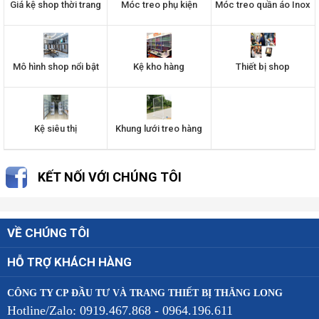
Giá kệ shop thời trang
Móc treo phụ kiện
Móc treo quần áo Inox
Mô hình shop nổi bật
Kệ kho hàng
Thiết bị shop
Kệ siêu thị
Khung lưới treo hàng
KẾT NỐI VỚI CHÚNG TÔI
VỀ CHÚNG TÔI
HỖ TRỢ KHÁCH HÀNG
CÔNG TY CP ĐẦU TƯ VÀ TRANG THIẾT BỊ THĂNG LONG
Hotline/Zalo: 0919.467.868 - 0964.196.611