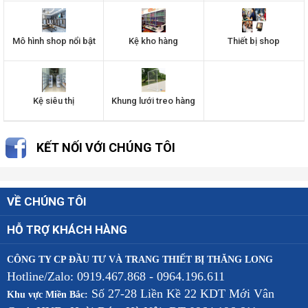
Mô hình shop nổi bật
Kệ kho hàng
Thiết bị shop
Kệ siêu thị
Khung lưới treo hàng
KẾT NỐI VỚI CHÚNG TÔI
VỀ CHÚNG TÔI
HỖ TRỢ KHÁCH HÀNG
CÔNG TY CP ĐẦU TƯ VÀ TRANG THIẾT BỊ THĂNG LONG
Hotline/Zalo: 0919.467.868 - 0964.196.611
Số 27-28 Liền Kề 22 KDT Mới Vân
Khu vực Miền Bắc: