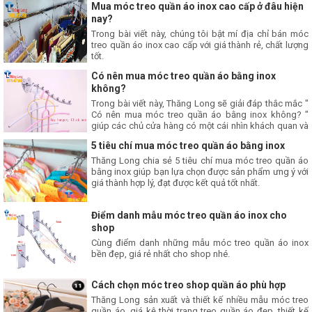
Mua móc treo quần áo inox cao cấp ở đâu hiện
nay?
Trong bài viết này, chúng tôi bật mí địa chỉ bán móc
treo quần áo inox cao cấp với giá thành rẻ, chất lượng
tốt.
Có nên mua móc treo quần áo bằng inox
không?
Trong bài viết này, Thăng Long sẽ giải đáp thắc mắc "
Có nên mua móc treo quần áo bằng inox không? "
giúp các chủ cửa hàng có một cái nhìn khách quan và
đưa ra sự lựa chọn tốt nhất.
5 tiêu chí mua móc treo quần áo bằng inox
Thăng Long chia sẻ 5 tiêu chí mua móc treo quần áo
bằng inox giúp bạn lựa chọn được sản phẩm ưng ý với
giá thành hợp lý, đạt được kết quả tốt nhất.
Điểm danh mẫu móc treo quần áo inox cho
shop
Cùng điểm danh những mẫu móc treo quần áo inox
bền đẹp, giá rẻ nhất cho shop nhé.
Cách chọn móc treo shop quần áo phù hợp
Thăng Long sản xuất và thiết kế nhiều mẫu móc treo
quần áo, giá kệ thời trang treo quần áo đẹp, thiết kế