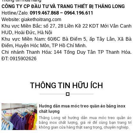
CÔNG TY CP ĐẦU TƯ VÀ TRANG THIẾT BỊ THĂNG LONG
Hotline/Zalo:
0919.467.868 – 0964.196.611
Website: giakethoitrang.com
Khu vực Miền Bắc: số 27, 28 Liền Kề 22 KDT Mới Vân Canh
HUD, Hoài Đức, Hà Nội
Khu vực Miền Nam: 60/6C Bà Điểm 5, ấp Tây Lân, Xã Bà
Điểm, Huyện Hóc Môn, TP Hồ Chí Minh.
Chi nhánh Thanh Hóa: 144 Tống Duy Tân TP Thanh Hóa.
ĐT: 0915902626
THÔNG TIN HỮU ÍCH
Hướng dẫn mua móc treo quần áo bằng inox
chất lượng
Thăng Long sẽ hướng dẫn mua móc treo quần áo
bằng inox chất lượng, giá rẻ để cùng bạn trang trí
không gian cửa hàng thật sang trọng, chuyên nghiệp.