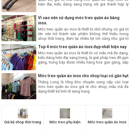
hiện đại, kiểu dáng sang trọng với giá thành hợp lý
được nhiều khách hàng lựa chọn.
Vì sao nên sử dụng móc treo quần áo bằng
inox.
Móc treo quần áo inox là thiết bị nhỏ nhưng có giá trị
lớn nên trở thành sản phẩm không thể thiếu trong
shop thời trang, đem lại nhiều lợi ích cũng như giá trị
cao.
Top 4 móc treo quần áo inox đẹp nhất hiện nay
Móc treo quần áo inox là thiết bị có mẫu mã đa dạng,
kiểu dáng hiện đại sang trọng, là giải pháp treo đồ gọn
gàng, trưng bày được nhiều hàng hóa gọn gàng, sắp
xếp khoa học tạo ra không gian rộng rãi chuyên
nghiệp.
Móc treo quần áo inox cho shop loại có gắn hạt
Thăng Long là tổng kho chuyên cung cấp các loại
móc treo quần áo inox giá rẻ cho shop, mẫu mã đa
dạng thiết kế tinh tế sang trọng
Giá kệ shop thời trang
Móc treo phụ kiện
Móc treo quần áo Inox