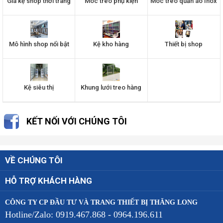
Giá kệ shop thời trang
Móc treo phụ kiện
Móc treo quần áo Inox
Mô hình shop nổi bật
Kệ kho hàng
Thiết bị shop
Kệ siêu thị
Khung lưới treo hàng
KẾT NỐI VỚI CHÚNG TÔI
VỀ CHÚNG TÔI
HỖ TRỢ KHÁCH HÀNG
CÔNG TY CP ĐẦU TƯ VÀ TRANG THIẾT BỊ THĂNG LONG
Hotline/Zalo: 0919.467.868 - 0964.196.611