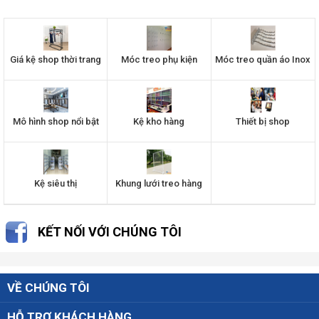
Giá kệ shop thời trang
Móc treo phụ kiện
Móc treo quần áo Inox
Mô hình shop nổi bật
Kệ kho hàng
Thiết bị shop
Kệ siêu thị
Khung lưới treo hàng
KẾT NỐI VỚI CHÚNG TÔI
VỀ CHÚNG TÔI
HỖ TRỢ KHÁCH HÀNG