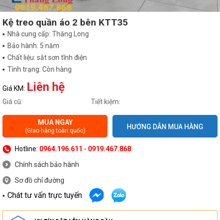
Kệ treo quần áo 2 bên KTT35
Nhà cung cấp: Thăng Long
Bảo hành: 5 năm
Chất liệu: sắt sơn tĩnh điện
Tình trạng: Còn hàng
Liên hệ
Giá KM:
Giá cũ:
Tiết kiệm:
MUA NGAY
HƯỚNG DẪN MUA HÀNG
(Giao hàng toàn quốc)
Hotline:
0964.196.611
-
0919.467.868
Chính sách bảo hành
Sơ đồ chỉ đường
Chát tư vấn trực tuyến