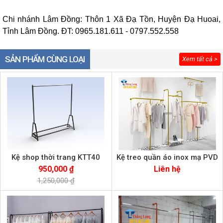
Chi nhánh Lâm Đồng: Thôn 1 Xã Đạ Tồn, Huyện Đạ Huoai,
Tỉnh Lâm Đồng. ĐT: 0965.181.611 - 0797.552.558
SẢN PHẨM CÙNG LOẠI
Xem tất cả >
Kệ shop thời trang KTT40
Kệ treo quần áo inox mạ PVD
950,000 ₫
Liên hệ
1,250,000 ₫