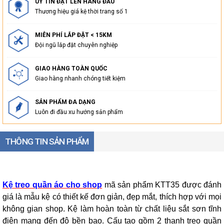
UY TÍN ĐẶT LÊN HÀNG ĐẦU
Thương hiệu giá kệ thời trang số 1
MIỄN PHÍ LẮP ĐẶT < 15KM
Đội ngũ lắp đặt chuyên nghiệp
GIAO HÀNG TOÀN QUỐC
Giao hàng nhanh chóng tiết kiệm
SẢN PHẨM ĐA DẠNG
Luôn đi đầu xu hướng sản phẩm
THÔNG TIN SẢN PHẨM
Kệ treo quần áo cho shop
mã sản phẩm KTT35 được đánh
giá là mẫu kệ có thiết kế đơn giản, đẹp mắt, thích hợp với mọi
không gian shop. Kệ làm hoàn toàn từ chất liệu sắt sơn tĩnh
điện mang đến độ bền bao. Cấu tạo gồm 2 thanh treo quần