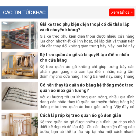
CÁC TIN TỨC KHÁC
Xem tất cả >
Giá kệ treo phụ kiện điện thoại có dễ tháo lắp
và di chuyển không?
Giá kệ treo phụ kiện điện thoại được nhiều cửa hàng
lựa chọn nhờ thiết kế linh hoạt, dễ lắp đặt và thuận tiện
khi cần thay đổi không gian trưng bày. Vậy loại kệ này
có thực sự dễ tháo lắp và di chuyển? Hãy cùng Thăng
Kệ treo quần áo gỗ và bí quyết tạo điểm nhấn
Long tìm hiểu ngay trong bài viết này nhé.
cho cửa hàng
Kệ treo quần áo gỗ không chỉ giúp trưng bày sản
phẩm gọn gàng mà còn tạo điểm nhấn, nâng tầm
thẩm mỹ cho cửa hàng. Trong bài viết này, cùng Thăng
Long tìm hiểu bí quyết sử dụng giá treo quần áo gỗ để
Có nên thay tủ quần áo bằng hệ thống móc treo
xây dựng không gian mua sắm chuyên nghiệp, thu hút
quần áo inox gắn tường?
khách hàng.
Với xu hướng tối ưu không gian sống, nhiều gia đình
đang cân nhắc thay tủ quần áo truyền thống bằng hệ
thống móc treo quần áo inox gắn tường. Vậy đây có
phải là giải pháp phù hợp? Hãy cùng tìm hiểu những
Cách lắp ráp kệ treo quần áo gỗ đơn giản
ưu điểm và hạn chế trước khi đưa ra quyết định trong
bài viết này nhé.
Kệ treo quần áo gỗ được nhiều gia đình lựa chọn nhờ
thiết kế đẹp và dễ lắp đặt. Chỉ cần thực hiện đúng các
bước, bạn có thể tự lắp ráp tại nhà một cách nhanh