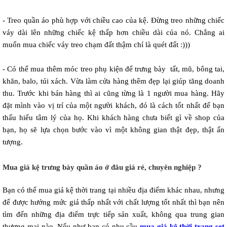
- Treo quần áo phù hợp với chiều cao của kệ. Đừng treo những chiếc 
váy dài lên những chiếc kệ thấp hơn chiều dài của nó. Chẳng ai 
muốn mua chiếc váy treo chạm đất thậm chí là quét đất :)))  
- Có thể mua thêm móc treo phụ kiện để trưng bày  tất, mũ, bông tai, 
khăn, balo, túi xách. Vừa làm cửa hàng thêm đẹp lại giúp tăng doanh 
thu. Trước khi bán hàng thì ai cũng từng là 1 người mua hàng. Hãy 
đặt mình vào vị trí của một người khách, đó là cách tốt nhất để bạn 
thấu hiểu tâm lý của họ. Khi khách hàng chưa biết gì về shop của 
bạn, họ sẽ lựa chọn bước vào vì một không gian thật đẹp, thật ấn 
tượng. 
Mua giá kệ trưng bày quần áo ở đâu giá rẻ, chuyên nghiệp ?
Bạn có thể mua giá kệ thời trang tại nhiều địa điểm khác nhau, nhưng
để được hưởng mức giá thấp nhất với chất lượng tốt nhất thì bạn nên
tìm đến những địa điểm trực tiếp sản xuất, không qua trung gian
thương mại nào. Nếu như bạn có nhu cầu
 mua giá kệ thời trang set 