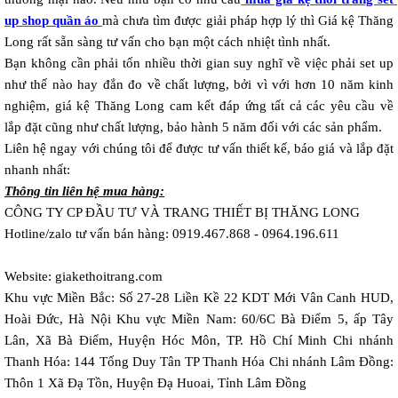
up shop quần áo 
mà chưa tìm được giải pháp hợp lý thì Giá kệ Thăng
Long rất sẵn sàng tư vấn cho bạn một cách nhiệt tình nhất.
Bạn không cần phải tốn nhiều thời gian suy nghĩ về việc phải set up
như thế nào hay đắn đo về chất lượng, bởi vì với hơn 10 năm kinh
nghiệm, giá kệ Thăng Long cam kết đáp ứng tất cả các yêu cầu về
lắp đặt cũng như chất lượng, bảo hành 5 năm đối với các sản phẩm.
Liên hệ ngay với chúng tôi để được tư vấn thiết kế, báo giá và lắp đặt
nhanh nhất:
Thông tin liên hệ mua hàng:
CÔNG TY CP ĐẦU TƯ VÀ TRANG THIẾT BỊ THĂNG LONG
Hotline/zalo tư vấn bán hàng: 0919.467.868 - 0964.196.611
Website: giakethoitrang.com
Khu vực Miền Bắc: Số 27-28 Liền Kề 22 KDT Mới Vân Canh HUD,
Hoài Đức, Hà Nội Khu vực Miền Nam: 60/6C Bà Điểm 5, ấp Tây
Lân, Xã Bà Điểm, Huyện Hóc Môn, TP. Hồ Chí Minh Chi nhánh
Thanh Hóa: 144 Tống Duy Tân TP Thanh Hóa Chi nhánh Lâm Đồng:
Thôn 1 Xã Đạ Tồn, Huyện Đạ Huoai, Tỉnh Lâm Đồng