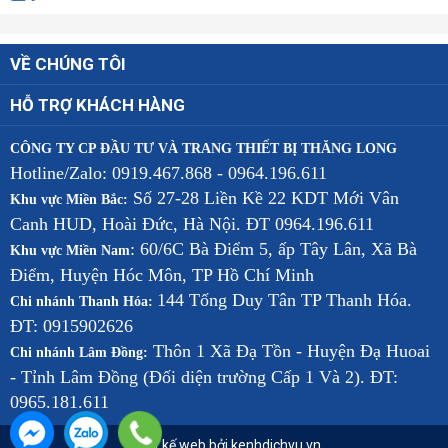
VỀ CHÚNG TÔI
HỖ TRỢ KHÁCH HÀNG
CÔNG TY CP ĐẦU TƯ VÀ TRANG THIẾT BỊ THĂNG LONG
Hotline/Zalo: 0919.467.868 - 0964.196.611
Số 27-28 Liền Kề 22 KDT Mới Vân
Khu vực Miền Bắc:
Canh HUD, Hoài Đức, Hà Nội. ĐT 0964.196.611
: 60/6C Bà Điểm 5, ấp Tây Lân, Xã Bà
Khu vực Miền Nam
Điểm, Huyện Hóc Môn, TP Hồ Chí Minh
144 Tống Duy Tân TP Thanh Hóa.
Chi nhánh Thanh Hóa:
ĐT: 0915902626
Thôn 1 Xã Đạ Tồn - Huyện Đạ Huoai
Chi nhánh Lâm Đồng:
- Tỉnh Lâm Đồng (Đối diện trường Cấp 1 Và 2). ĐT:
0965.181.611
Thiết kế web bởi kenhdichvu.vn