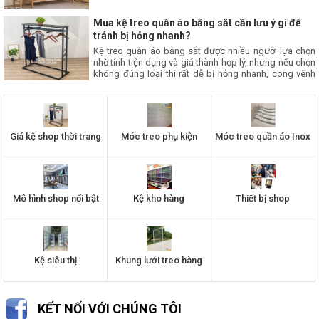
chóng, đảm bảo kệ chắc chắn và bền đẹp. Bài viết
này, Thăng Long sẽ hướng dẫn bạn cách lắp kệ treo
Mua kệ treo quần áo bằng sắt cần lưu ý gì để
quần áo bằng gỗ đơn giản tại nhà.
tránh bị hỏng nhanh?
Kệ treo quần áo bằng sắt được nhiều người lựa chọn
nhờ tính tiện dụng và giá thành hợp lý, nhưng nếu chọn
không đúng loại thì rất dễ bị hỏng nhanh, cong vênh
hoặc gỉ sét. Vậy khi mua kệ treo bằng sắt cần lưu ý gì
để đảm bảo độ bền và sử dụng lâu dài? Cùng tìm hiểu
ngay trong bài viết dưới đây nhé.
Giá kệ shop thời trang
Móc treo phụ kiện
Móc treo quần áo Inox
Mô hình shop nổi bật
Kệ kho hàng
Thiết bị shop
Kệ siêu thị
Khung lưới treo hàng
KẾT NỐI VỚI CHÚNG TÔI