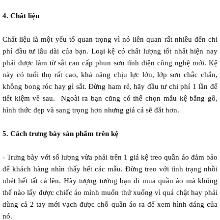
4. Chất liệu
Chất liệu là một yếu tố quan trọng vì nó liên quan rất nhiều đến chi 
phí đầu tư lâu dài của bạn. Loại kệ có chất lượng tốt nhất hiện nay 
phải được làm từ sắt cao cấp phun sơn tĩnh điện công nghệ mới. Kệ 
này có tuổi thọ rất cao, khả năng chịu lực lớn, lớp sơn chắc chắn, 
không bong róc hay gỉ sắt. Đừng ham rẻ, hãy đầu tư chi phí 1 lần để 
tiết kiệm về sau.  Ngoài ra bạn cũng có thể chọn mẫu kệ bằng gỗ, 
hình thức đẹp và sang trọng hơn nhưng giá cả sẽ đắt hơn.  
5. Cách trưng bày sản phẩm trên kệ
- Trưng bày với số lượng vừa phải trên 1 giá kệ treo quần áo đảm bảo 
để khách hàng nhìn thấy hết các mẫu. Đừng treo với tình trạng nhồi 
nhét hết tất cả lên. Hãy tượng tưởng bạn đi mua quần áo mà không 
thể nào lấy được chiếc áo mình muốn thử xuống vì quá chật hay phải 
dùng cả 2 tay mới vạch được chỗ quần áo ra để xem hình dáng của 
nó.  