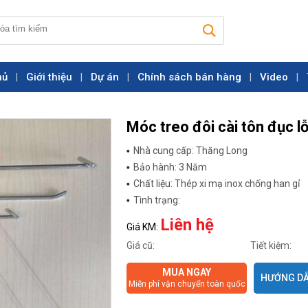
hủ
Giới thiệu
Dự án
Chính sách bán hàng
Video
|
|
|
|
|
Móc treo đôi cài tôn đục l
Nhà cung cấp: Thăng Long
Bảo hành: 3 Năm
Chất liệu: Thép xi mạ inox chống han gỉ
Tình trạng:
Liên hệ
Giá KM:
Giá cũ:
Tiết kiệm:
MUA NGAY
HƯỚNG DẪ
Miễn phí vận chuyển toàn quốc