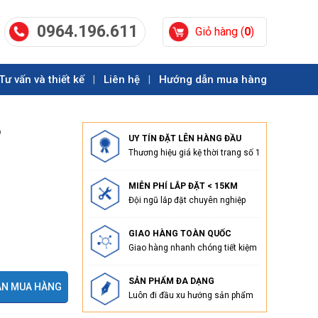
0964.196.611
Giỏ hàng (
0
)
Tư vấn và thiết kế
Liên hệ
Hướng dẫn mua hàng
|
|
ỗ
UY TÍN ĐẶT LÊN HÀNG ĐẦU
Thương hiệu giá kệ thời trang số 1
MIỄN PHÍ LẮP ĐẶT < 15KM
Đội ngũ lắp đặt chuyên nghiệp
GIAO HÀNG TOÀN QUỐC
Giao hàng nhanh chóng tiết kiệm
SẢN PHẨM ĐA DẠNG
N MUA HÀNG
Luôn đi đầu xu hướng sản phẩm