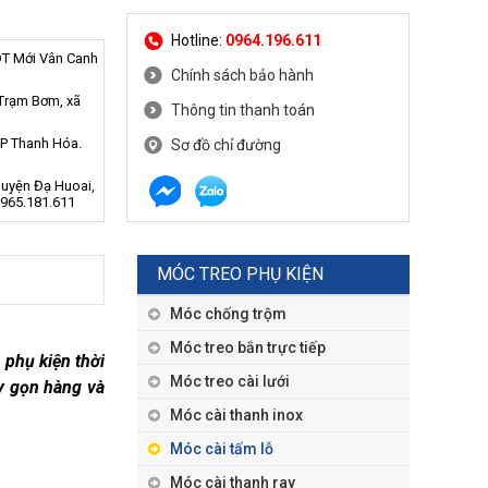
Hotline:
0964.196.611
DT Mới Vân Canh
Chính sách bảo hành
 Trạm Bơm, xã
Thông tin thanh toán
TP Thanh Hóa.
Sơ đồ chỉ đường
Huyện Đạ Huoai,
0965.181.611
MÓC TREO PHỤ KIỆN
Móc chống trộm
Móc treo bắn trực tiếp
 phụ kiện thời
Móc treo cài lưới
ày gọn hàng và
Móc cài thanh inox
Móc cài tấm lỗ
Móc cài thanh ray