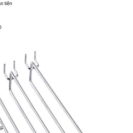
n tiện
ồ