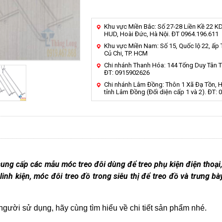
Khu vực Miền Bắc: Số 27-28 Liền Kề 22 K
HUD, Hoài Đức, Hà Nội. ĐT 0964.196.611
Khu vực Miền Nam: Số 15, Quốc lộ 22, ấp
Củ Chi, TP. HCM
Chi nhánh Thanh Hóa: 144 Tống Duy Tân 
ĐT: 0915902626
Chi nhánh Lâm Đồng: Thôn 1 Xã Đạ Tồn, 
tỉnh Lâm Đồng (Đối diện cấp 1 và 2). ĐT: 
cung cấp các mẫu móc treo đôi dùng để treo phụ kiện điện thoại,
 linh kiện, móc đôi treo đồ trong siêu thị để treo đồ và trưng b
 người sử dụng, hãy cùng tìm hiểu về chi tiết sản phẩm nhé.