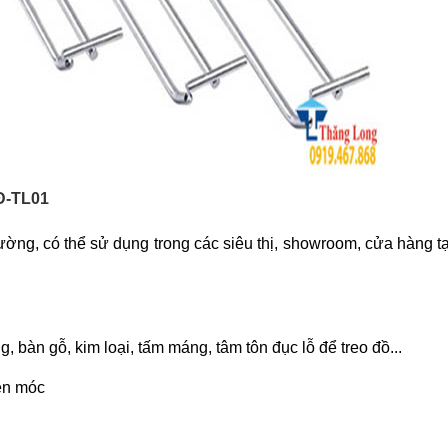
TĐ-TL01
ường, có thể sử dụng trong các siêu thị, showroom, cửa hàng t
g, bàn gỗ, kim loại, tấm máng, tâm tôn đục lỗ để treo đồ...
rên móc