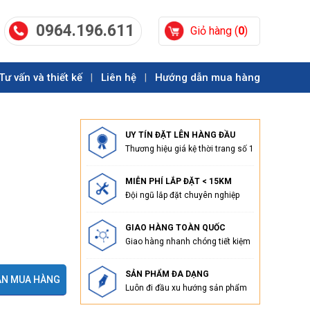
0964.196.611
Giỏ hàng (
0
)
Tư vấn và thiết kế
Liên hệ
Hướng dẫn mua hàng
|
|
UY TÍN ĐẶT LÊN HÀNG ĐẦU
Thương hiệu giá kệ thời trang số 1
MIỄN PHÍ LẮP ĐẶT < 15KM
Đội ngũ lắp đặt chuyên nghiệp
GIAO HÀNG TOÀN QUỐC
Giao hàng nhanh chóng tiết kiệm
SẢN PHẨM ĐA DẠNG
N MUA HÀNG
Luôn đi đầu xu hướng sản phẩm