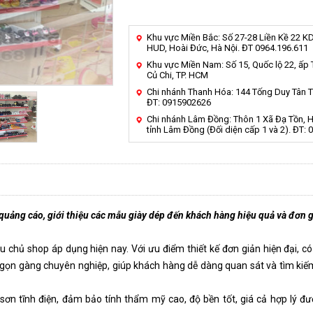
Khu vực Miền Bắc: Số 27-28 Liền Kề 22 K
HUD, Hoài Đức, Hà Nội. ĐT 0964.196.611
Khu vực Miền Nam: Số 15, Quốc lộ 22, ấp
Củ Chi, TP. HCM
Chi nhánh Thanh Hóa: 144 Tống Duy Tân 
ĐT: 0915902626
Chi nhánh Lâm Đồng: Thôn 1 Xã Đạ Tồn, 
tỉnh Lâm Đồng (Đối diện cấp 1 và 2). ĐT: 
p quảng cáo, giới thiệu các mẫu giày dép đến khách hàng hiệu quả và đơn 
chủ shop áp dụng hiện nay. Với ưu điểm thiết kế đơn giản hiện đại, 
 gọn gàng chuyên nghiệp, giúp khách hàng dễ dàng quan sát và tìm ki
 sơn tĩnh điện, đảm bảo tính thẩm mỹ cao, độ bền tốt, giá cả hợp lý đ