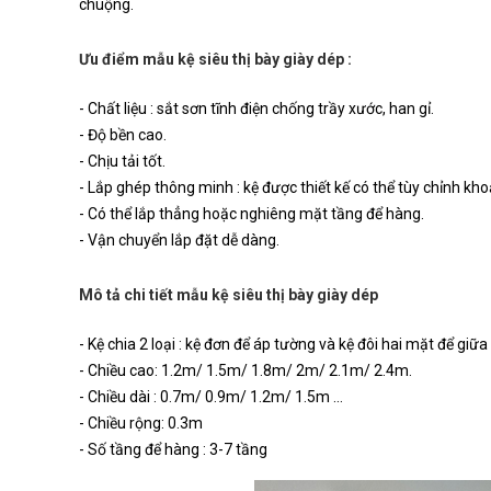
chuộng.
Ưu điểm mẫu kệ siêu thị bày giày dép :
- Chất liệu : sắt sơn tĩnh điện chống trầy xước, han gỉ.
- Độ bền cao.
- Chịu tải tốt.
- Lắp ghép thông minh : kệ được thiết kế có thể tùy chỉnh k
- Có thể lắp thẳng hoặc nghiêng mặt tầng để hàng.
- Vận chuyển lắp đặt dễ dàng.
Mô tả chi tiết mẫu kệ siêu thị bày giày dép
- Kệ chia 2 loại : kệ đơn để áp tường và kệ đôi hai mặt để giữa
- Chiều cao: 1.2m/ 1.5m/ 1.8m/ 2m/ 2.1m/ 2.4m.
- Chiều dài : 0.7m/ 0.9m/ 1.2m/ 1.5m ...
- Chiều rộng: 0.3m
- Số tầng để hàng : 3-7 tầng