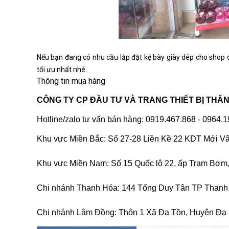
Nếu bạn đang có nhu cầu lắp đặt kệ bày giày dép cho shop c
tối ưu nhất nhé.
Thông tin mua hàng
CÔNG TY CP ĐẦU TƯ VÀ TRANG THIẾT BỊ THĂ
Hotline/zalo tư vấn bán hàng: 0919.467.868 - 0964.
Khu vực Miền Bắc: Số 27-28 Liền Kề 22 KDT Mới V
Khu vực Miền Nam: Số 15 Quốc lộ 22, ấp Trạm Bơm,
Chi nhánh Thanh Hóa: 144 Tống Duy Tân TP Thanh
Chi nhánh Lâm Đồng: Thôn 1 Xã Đạ Tồn, Huyện Đạ H