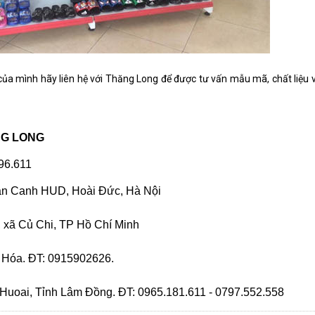
ủa mình hãy liên hệ với Thăng Long để được tư vấn mẫu mã, chất liệu v
NG LONG
196.611
ân Canh HUD, Hoài Đức, Hà Nội
 xã Củ Chi, TP Hồ Chí Minh
 Hóa. ĐT: 0915902626.
uoai, Tỉnh Lâm Đồng. ĐT: 0965.181.611 - 0797.552.558