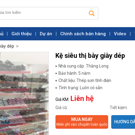
hủ
Giới thiệu
Dự án
Chính sách bán hàng
Video
|
|
|
|
|
giày dép
Kệ siêu thị bày giày dép
Nhà cung cấp: Thăng Long
Bảo hành: 5 năm
Chất liệu: Thép sơn tĩnh điện
Tình trạng: Luôn có sẵn
Liên hệ
Giá KM:
Giá cũ:
Tiết kiệm:
MUA NGAY
HƯỚNG DẪ
Miễn phí vận chuyển toàn quốc