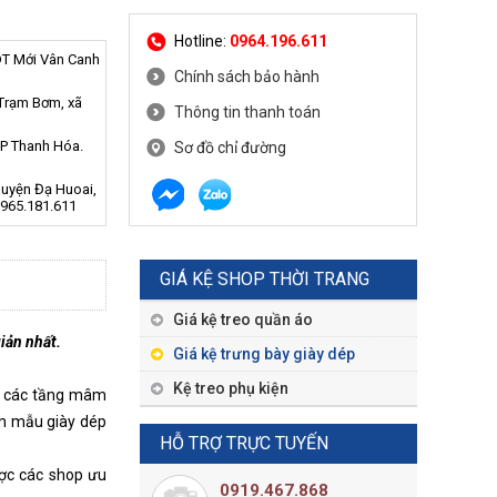
Hotline:
0964.196.611
DT Mới Vân Canh
Chính sách bảo hành
 Trạm Bơm, xã
Thông tin thanh toán
TP Thanh Hóa.
Sơ đồ chỉ đường
Huyện Đạ Huoai,
0965.181.611
GIÁ KỆ SHOP THỜI TRANG
Giá kệ treo quần áo
giản nhất.
Giá kệ trưng bày giày dép
Kệ treo phụ kiện
có các tầng mâm
ếm mẫu giày dép
HỖ TRỢ TRỰC TUYẾN
ược các shop ưu
0919.467.868