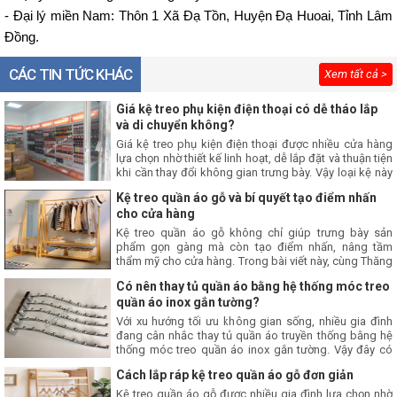
- Đại lý miền Nam: Thôn 1 Xã Đạ Tồn, Huyện Đạ Huoai, Tỉnh Lâm
Đồng.
CÁC TIN TỨC KHÁC
Xem tất cả >
Giá kệ treo phụ kiện điện thoại có dễ tháo lắp
và di chuyển không?
Giá kệ treo phụ kiện điện thoại được nhiều cửa hàng
lựa chọn nhờ thiết kế linh hoạt, dễ lắp đặt và thuận tiện
khi cần thay đổi không gian trưng bày. Vậy loại kệ này
có thực sự dễ tháo lắp và di chuyển? Hãy cùng Thăng
Kệ treo quần áo gỗ và bí quyết tạo điểm nhấn
Long tìm hiểu ngay trong bài viết này nhé.
cho cửa hàng
Kệ treo quần áo gỗ không chỉ giúp trưng bày sản
phẩm gọn gàng mà còn tạo điểm nhấn, nâng tầm
thẩm mỹ cho cửa hàng. Trong bài viết này, cùng Thăng
Long tìm hiểu bí quyết sử dụng giá treo quần áo gỗ để
Có nên thay tủ quần áo bằng hệ thống móc treo
xây dựng không gian mua sắm chuyên nghiệp, thu hút
quần áo inox gắn tường?
khách hàng.
Với xu hướng tối ưu không gian sống, nhiều gia đình
đang cân nhắc thay tủ quần áo truyền thống bằng hệ
thống móc treo quần áo inox gắn tường. Vậy đây có
phải là giải pháp phù hợp? Hãy cùng tìm hiểu những
Cách lắp ráp kệ treo quần áo gỗ đơn giản
ưu điểm và hạn chế trước khi đưa ra quyết định trong
bài viết này nhé.
Kệ treo quần áo gỗ được nhiều gia đình lựa chọn nhờ