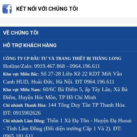
KẾT NỐI VỚI CHÚNG TÔI
VỀ CHÚNG TÔI
HỖ TRỢ KHÁCH HÀNG
CÔNG TY CP ĐẦU TƯ VÀ TRANG THIẾT BỊ THĂNG LONG
Hotline/Zalo: 0919.467.868 - 0964.196.611
Số 27-28 Liền Kề 22 KDT Mới Vân
Khu vực Miền Bắc:
Canh HUD, Hoài Đức, Hà Nội. ĐT 0964.196.611
: 60/6C Bà Điểm 5, ấp Tây Lân, Xã Bà
Khu vực Miền Nam
Điểm, Huyện Hóc Môn, TP Hồ Chí Minh
144 Tống Duy Tân TP Thanh Hóa.
Chi nhánh Thanh Hóa:
ĐT: 0915902626
Thôn 1 Xã Đạ Tồn - Huyện Đạ Huoai
Chi nhánh Lâm Đồng:
- Tỉnh Lâm Đồng (Đối diện trường Cấp 1 Và 2). ĐT:
0965.181.611