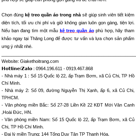
Chọn đúng 
kệ treo quần áo trong nhà
 sẽ giúp sinh viên tiết kiệm 
diện tích, tối ưu chi phí và giữ không gian luôn gọn gàng, tiện lợi. 
Nếu bạn đang tìm một mẫu 
kệ treo quần áo
 phù hợp, hãy tham 
khảo ngay tại Thăng Long để được tư vấn và lựa chọn sản phẩm 
ưng ý nhất nhé.
_______________________________________________________
Website: Giakethoitrang.com
𝗛𝗼𝘁𝗹𝗶𝗻𝗲/𝗭𝗮𝗹𝗼 : 0964.196.611 - 0919.467.868
- Nhà máy 1 : Số 15 Quốc lộ 22, ấp Trạm Bơm, xã Củ Chi, TP Hồ
Chí Minh.
- Nhà máy 2: Số 09, đường Nguyễn Thị Xạnh, ấp 6, xã Củ Chi,
TPHCM.
- Văn phòng miền Bắc: Số 27-28 Liền Kề 22 KĐT Mới Vân Canh
,Hoài Đức, HN.
- Văn phòng miền Nam: Số 15 Quốc lộ 22, ấp Trạm Bơm, xã Củ
Chi, TP Hồ Chí Minh.
- Đại lý miền Trung: 144 Tống Duy Tân TP Thanh Hóa.