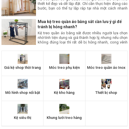
thiết kế đẹp và dễ lắp đặt. Chỉ cần thực hiện đúng các
bước, bạn có thể tự lắp ráp tại nhà một cách nhanh
chóng, đảm bảo kệ chắc chắn và bền đẹp. Bài viết
này, Thăng Long sẽ hướng dẫn bạn cách lắp kệ treo
Mua kệ treo quần áo bằng sắt cần lưu ý gì để
quần áo bằng gỗ đơn giản tại nhà.
tránh bị hỏng nhanh?
Kệ treo quần áo bằng sắt được nhiều người lựa chọn
nhờ tính tiện dụng và giá thành hợp lý, nhưng nếu chọn
không đúng loại thì rất dễ bị hỏng nhanh, cong vênh
hoặc gỉ sét. Vậy khi mua kệ treo bằng sắt cần lưu ý gì
để đảm bảo độ bền và sử dụng lâu dài? Cùng tìm hiểu
ngay trong bài viết dưới đây nhé.
Giá kệ shop thời trang
Móc treo phụ kiện
Móc treo quần áo Inox
Mô hình shop nổi bật
Kệ kho hàng
Thiết bị shop
Kệ siêu thị
Khung lưới treo hàng