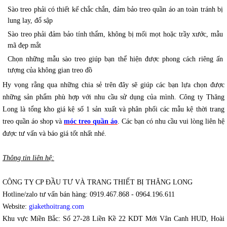
Sào treo phải có thiết kế chắc chắn, đảm bảo treo quần áo an toàn tránh bị
lung lay, đổ sập
Sào treo phải đảm bảo tính thẩm, không bị mối mọt hoặc trầy xước, mẫu
mã đẹp mắt
Chọn những mẫu sào treo giúp bạn thể hiện được phong cách riêng ấn
tượng của không gian treo đồ
Hy vọng rằng qua những chia sẻ trên đây sẽ giúp các bạn lựa chọn được 
những sản phẩm phù hợp với nhu cầu sử dụng của mình. Công ty Thăng 
Long là tổng kho giá kệ số 1 sản xuất và phân phối các mẫu kệ thời trang 
treo quần áo shop và 
móc treo quần áo
. Các bạn có nhu cầu vui lòng liên hệ 
được tư vấn và báo giá tốt nhất nhé.  
Thông tin liên hệ:
CÔNG TY CP ĐẦU TƯ VÀ TRANG THIẾT BỊ THĂNG LONG
Hotline/zalo tư vấn bán hàng: 0919.467.868 - 0964.196.611
Website: 
giakethoitrang.com
Khu vực Miền Bắc: Số 27-28 Liền Kề 22 KDT Mới Vân Canh HUD, Hoài