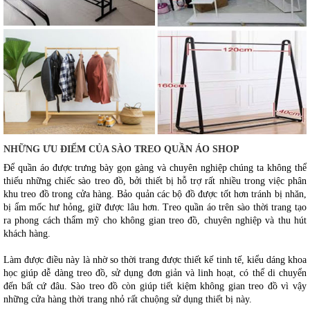
NHỮNG ƯU ĐIỂM CỦA SÀO TREO QUẦN ÁO SHOP 
Để quần áo được trưng bày gọn gàng và chuyên nghiệp chúng ta không thể 
thiếu những chiếc sào treo đồ, bởi thiết bị hỗ trợ rất nhiều trong việc phân 
khu treo đồ trong cửa hàng. Bảo quản các bộ đồ được tốt hơn tránh bị nhăn, 
bị ẩm mốc hư hỏng, giữ được lâu hơn. Treo quần áo trên sào thời trang tạo 
ra phong cách thẩm mỹ cho không gian treo đồ, chuyên nghiệp và thu hút 
khách hàng.
Làm được điều này là nhờ so thời trang được thiết kế tinh tế, kiểu dáng khoa 
học giúp dễ dàng treo đồ, sử dụng đơn giản và linh hoạt, có thể di chuyển 
đến bất cứ đâu. Sào treo đồ còn giúp tiết kiệm không gian treo đồ vì vậy 
những cửa hàng thời trang nhỏ rất chuộng sử dụng thiết bị này. 