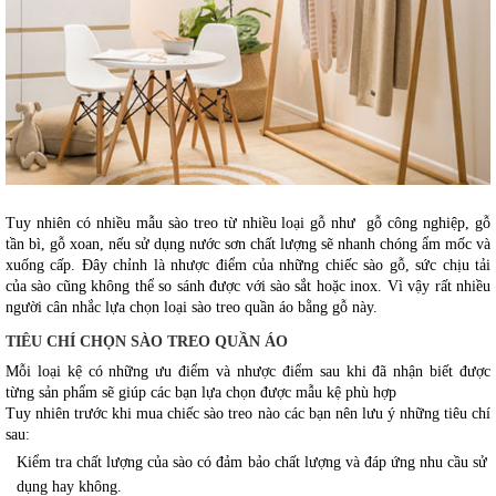
Tuy nhiên có nhiều mẫu sào treo từ nhiều loại gỗ như  gỗ công nghiệp, gỗ 
tần bì, gỗ xoan, nếu sử dụng nước sơn chất lượng sẽ nhanh chóng ẩm mốc và 
xuống cấp. Đây chỉnh là nhược điểm của những chiếc sào gỗ, sức chịu tải 
của sào cũng không thể so sánh được với sào sắt hoặc inox. Vì vậy rất nhiều 
người cân nhắc lựa chọn loại sào treo quần áo bằng gỗ này. 
TIÊU CHÍ CHỌN SÀO TREO QUẦN ÁO
Mỗi loại kệ có những ưu điểm và nhược điểm sau khi đã nhận biết được 
từng sản phẩm sẽ giúp các bạn lựa chọn được mẫu kệ phù hợp
Tuy nhiên trước khi mua chiếc sào treo nào các bạn nên lưu ý những tiêu chí 
sau: 
Kiểm tra chất lượng của sào có đảm bảo chất lượng và đáp ứng nhu cầu sử
dụng hay không.