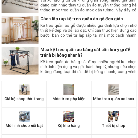
Với xu hướng tối ưu không gian sống, nhiều gia đình
đang cân nhắc thay tủ quần áo truyền thống bằng hệ
thống móc treo quần áo inox gắn tường. Vậy đây có
phải là giải pháp phù hợp? Hãy cùng tìm hiểu những
Cách lắp ráp kệ treo quần áo gỗ đơn giản
ưu điểm và hạn chế trước khi đưa ra quyết định trong
bài viết này nhé.
Kệ treo quần áo gỗ được nhiều gia đình lựa chọn nhờ
thiết kế đẹp và dễ lắp đặt. Chỉ cần thực hiện đúng các
bước, bạn có thể tự lắp ráp tại nhà một cách nhanh
chóng, đảm bảo kệ chắc chắn và bền đẹp. Bài viết
này, Thăng Long sẽ hướng dẫn bạn cách lắp kệ treo
Mua kệ treo quần áo bằng sắt cần lưu ý gì để
quần áo bằng gỗ đơn giản tại nhà.
tránh bị hỏng nhanh?
Kệ treo quần áo bằng sắt được nhiều người lựa chọn
nhờ tính tiện dụng và giá thành hợp lý, nhưng nếu chọn
không đúng loại thì rất dễ bị hỏng nhanh, cong vênh
hoặc gỉ sét. Vậy khi mua kệ treo bằng sắt cần lưu ý gì
để đảm bảo độ bền và sử dụng lâu dài? Cùng tìm hiểu
ngay trong bài viết dưới đây nhé.
Giá kệ shop thời trang
Móc treo phụ kiện
Móc treo quần áo Inox
Mô hình shop nổi bật
Kệ kho hàng
Thiết bị shop