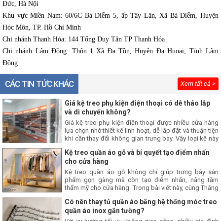
Đức, Hà Nội
Khu vực Miền Nam: 60/6C Bà Điểm 5, ấp Tây Lân, Xã Bà Điểm, Huyện
Hóc Môn, TP. Hồ Chí Minh
Chi nhánh Thanh Hóa: 144 Tống Duy Tân TP Thanh Hóa
Chi nhánh Lâm Đồng: Thôn 1 Xã Đạ Tồn, Huyện Đạ Huoai, Tỉnh Lâm
Đồng
CÁC TIN TỨC KHÁC
Xem tất cả >
Giá kệ treo phụ kiện điện thoại có dễ tháo lắp
và di chuyển không?
Giá kệ treo phụ kiện điện thoại được nhiều cửa hàng
lựa chọn nhờ thiết kế linh hoạt, dễ lắp đặt và thuận tiện
khi cần thay đổi không gian trưng bày. Vậy loại kệ này
có thực sự dễ tháo lắp và di chuyển? Hãy cùng Thăng
Kệ treo quần áo gỗ và bí quyết tạo điểm nhấn
Long tìm hiểu ngay trong bài viết này nhé.
cho cửa hàng
Kệ treo quần áo gỗ không chỉ giúp trưng bày sản
phẩm gọn gàng mà còn tạo điểm nhấn, nâng tầm
thẩm mỹ cho cửa hàng. Trong bài viết này, cùng Thăng
Long tìm hiểu bí quyết sử dụng giá treo quần áo gỗ để
Có nên thay tủ quần áo bằng hệ thống móc treo
xây dựng không gian mua sắm chuyên nghiệp, thu hút
quần áo inox gắn tường?
khách hàng.